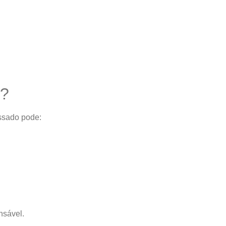
o?
essado pode:
nsável.