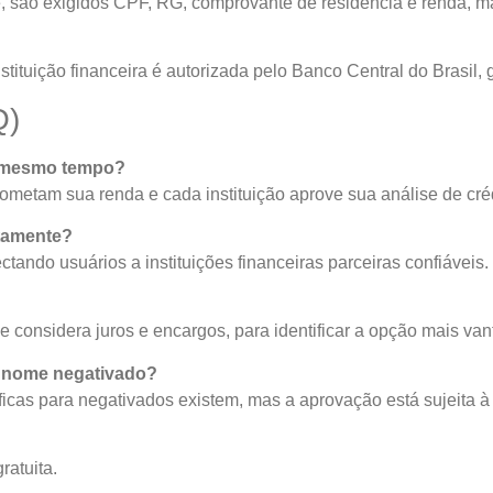
 são exigidos CPF, RG, comprovante de residência e renda, ma
stituição financeira é autorizada pelo Banco Central do Brasil,
Q)
o mesmo tempo?
etam sua renda e cada instituição aprove sua análise de créd
etamente?
ando usuários a instituições financeiras parceiras confiáveis.
 considera juros e encargos, para identificar a opção mais van
m nome negativado?
cas para negativados existem, mas a aprovação está sujeita à 
ratuita.