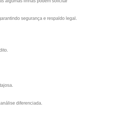
s algumas linhas podem solicitar
 garantindo segurança e respaldo legal.
ito.
tajosa.
análise diferenciada.