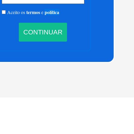
termos
política
Aceito os
e