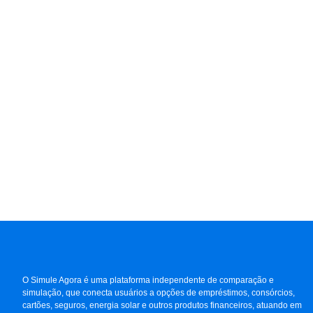
O Simule Agora é uma plataforma independente de comparação e
simulação, que conecta usuários a opções de empréstimos, consórcios,
cartões, seguros, energia solar e outros produtos financeiros, atuando em