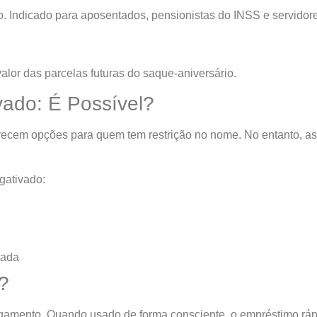
o. Indicado para aposentados, pensionistas do INSS e servidore
alor das parcelas futuras do saque-aniversário.
ado: É Possível?
ferecem opções para quem tem restrição no nome. No entanto, a
gativado:
zada
?
amento. Quando usado de forma consciente, o empréstimo ráp